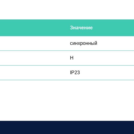
Значение
синхронный
H
IP23