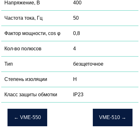
Напряжение, В
400
Частота тока, Гц
50
Фактор мощности, cos φ
0,8
Кол-во полюсов
4
Тип
безщеточное
Степень изоляции
H
Класс защиты обмотки
IP23
Навигация
←
VME-550
VME-510
→
по
записям